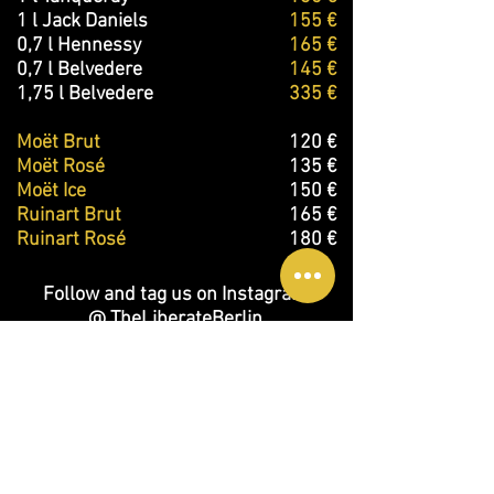
1 l Jack Daniels
155 €
0,7 l Hennessy
165 €
0,7 l Belvedere
145 €
1,75 l Belvedere
335 €
Moët Brut
120 €
Moët Rosé
135 €
Moët Ice
150 €
Ruinart Brut
165 €
Ruinart Rosé
180 €
Follow and tag us on Instagram
@ TheLiberateBerlin